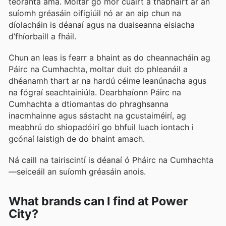
teoranta ama. Moltar go mór cuairt a thabhairt ar an
suíomh gréasáin oifigiúil nó ar an aip chun na
díolacháin is déanaí agus na duaiseanna eisiacha
d’fhíorbaill a fháil.
Chun an leas is fearr a bhaint as do cheannacháin ag
Páirc na Cumhachta, moltar duit do phleanáil a
dhéanamh thart ar na hardú céime leanúnacha agus
na fógraí seachtainiúla. Dearbhaíonn Páirc na
Cumhachta a dtiomantas do phraghsanna
inacmhainne agus sástacht na gcustaiméirí, ag
meabhrú do shiopadóirí go bhfuil luach iontach i
gcónaí laistigh de do bhaint amach.
Ná caill na tairiscintí is déanaí ó Pháirc na Cumhachta
—seiceáil an suíomh gréasáin anois.
What brands can I find at Power
City?