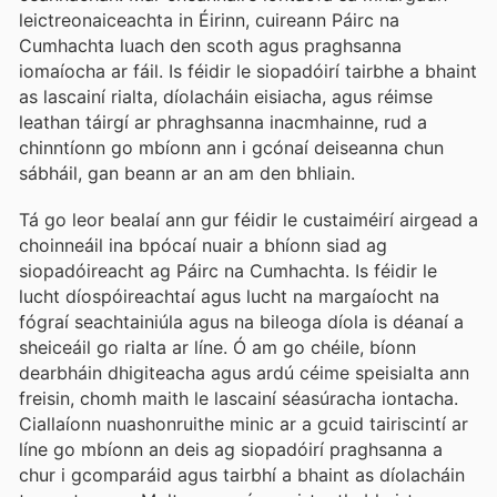
leictreonaiceachta in Éirinn, cuireann Páirc na
Cumhachta luach den scoth agus praghsanna
iomaíocha ar fáil. Is féidir le siopadóirí tairbhe a bhaint
as lascainí rialta, díolacháin eisiacha, agus réimse
leathan táirgí ar phraghsanna inacmhainne, rud a
chinntíonn go mbíonn ann i gcónaí deiseanna chun
sábháil, gan beann ar an am den bhliain.
Tá go leor bealaí ann gur féidir le custaiméirí airgead a
choinneáil ina bpócaí nuair a bhíonn siad ag
siopadóireacht ag Páirc na Cumhachta. Is féidir le
lucht díospóireachtaí agus lucht na margaíocht na
fógraí seachtainiúla agus na bileoga díola is déanaí a
sheiceáil go rialta ar líne. Ó am go chéile, bíonn
dearbháin dhigiteacha agus ardú céime speisialta ann
freisin, chomh maith le lascainí séasúracha iontacha.
Ciallaíonn nuashonruithe minic ar a gcuid tairiscintí ar
líne go mbíonn an deis ag siopadóirí praghsanna a
chur i gcomparáid agus tairbhí a bhaint as díolacháin