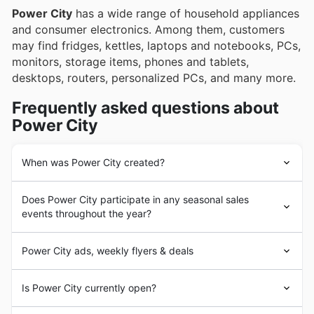
Power City
has a wide range of household appliances
and consumer electronics. Among them, customers
may find fridges, kettles, laptops and notebooks, PCs,
monitors, storage items, phones and tablets,
desktops, routers, personalized PCs, and many more.
Frequently asked questions about
Power City
When was Power City created?
The company, which is owned by the Bray-based
Does Power City participate in any seasonal sales
McKenna family, was officially established more than 5
events throughout the year?
years ago in Ireland. The chain formerly had a range of
badge-engineered home entertainment products under
Yes, absolutely. Power City regularly participates in
the brand "ZX", including video cassette recorders,
Power City ads, weekly flyers & deals
major seasonal sales events throughout the year here in
televisions and satellite dishes.
Ireland. Before you visit, browse our site for the latest
Power City
is an Irish electrical retailer of consumer and
Power City weekly ads
and
Power City discounts
,
Is Power City currently open?
electronic
goods. The company is currently operating
which often include special offers for events like the
more than 10 branches in the region.
Spring Sale
,
Summer Sale
,
Back to School
promotions,