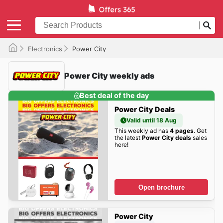
Electronics
Power City
Power City weekly ads
Best deal of the day
Power City Deals
Valid until 18 Aug
This weekly ad has
4 pages
. Get
the latest
Power City deals
sales
here!
Open brochure
Power City