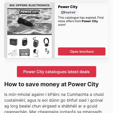
Power City
Expired
This catalogue has expired. Find
more offers from
Power City
soon!
Open brochure
Power City catalogues latest deals
How to save money at Power City
Is mór-mholaí againn i bPáirc na Cumhachta a chuid
custaiméirí, agus is eol dúinn go bhfuil siad i gcónaí
ag lorg bealaí chun airgead a shábháil ar a gcuid
ceannachán. Mar cheannaire iontaofa sa mhargadh