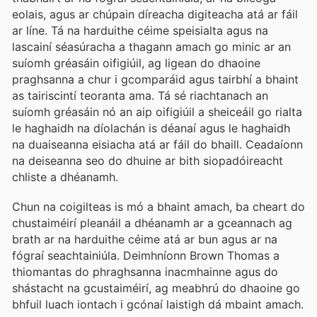
eolais, agus ar chúpain díreacha digiteacha atá ar fáil
ar líne. Tá na harduithe céime speisialta agus na
lascainí séasúracha a thagann amach go minic ar an
suíomh gréasáin oifigiúil, ag ligean do dhaoine
praghsanna a chur i gcomparáid agus tairbhí a bhaint
as tairiscintí teoranta ama. Tá sé riachtanach an
suíomh gréasáin nó an aip oifigiúil a sheiceáil go rialta
le haghaidh na díolachán is déanaí agus le haghaidh
na duaiseanna eisiacha atá ar fáil do bhaill. Ceadaíonn
na deiseanna seo do dhuine ar bith siopadóireacht
chliste a dhéanamh.
Chun na coigilteas is mó a bhaint amach, ba cheart do
chustaiméirí pleanáil a dhéanamh ar a gceannach ag
brath ar na harduithe céime atá ar bun agus ar na
fógraí seachtainiúla. Deimhníonn Brown Thomas a
thiomantas do phraghsanna inacmhainne agus do
shástacht na gcustaiméirí, ag meabhrú do dhaoine go
bhfuil luach iontach i gcónaí laistigh dá mbaint amach.