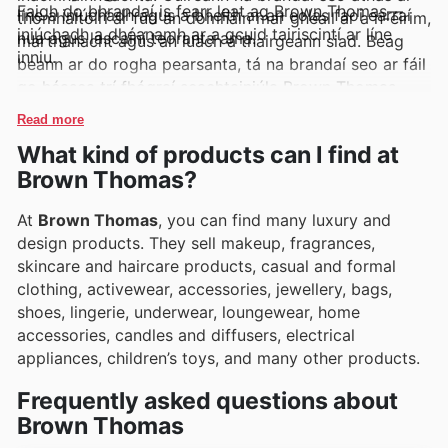
Faigh do bhrandaí is fearr leat ag Brown Thomas—
líne a iniúchadh agus a bheith ar an eolas faoi earraí
thomhaltóirí ar fud an domhain mar gheall ar a n-éirim,
iniúchadh a dhéanamh ar a gcuid tairiscintí ar líne
nua agus lascainí teoranta ama.
marthanacht agus an luach a thairgeann siad. Beag
inniu.
beann ar do rogha pearsanta, tá na brandaí seo ar fáil
go héasca trí fhógraí seachtainiúla Brown Thomas,
bileoga eolais, agus catalóga ar líne, a léiríonn gnéithe
Read more
eisiacha agus cúpóin speisialta.
What kind of products can I find at
Brown Thomas?
At
Brown Thomas
, you can find many luxury and
design products. They sell makeup, fragrances,
skincare and haircare products, casual and formal
clothing, activewear, accessories, jewellery, bags,
shoes, lingerie, underwear, loungewear, home
accessories, candles and diffusers, electrical
appliances, children’s toys, and many other products.
Frequently asked questions about
Brown Thomas