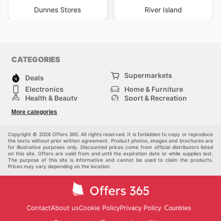
Dunnes Stores
River Island
CATEGORIES
Supermarkets
Deals
Electronics
Home & Furniture
Health & Beauty
Sport & Recreation
Fashion
DIY & Hardware
More categories
Others
Copyright © 2026 Offers 365. All rights reserved. It is forbidden to copy or reproduce
the texts without prior written agreement. Product photos, images and brochures are
for illustrative purposes only. Discounted prices come from official distributors listed
on this site. Offers are valid from and until the expiration date or while supplies last.
The purpose of this site is informative and cannot be used to claim the products.
Prices may vary depending on the location.
Contact
About us
Cookie Policy
Privacy Policy
Countries