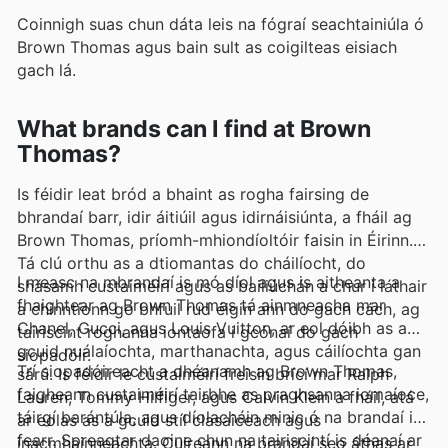
Coinnigh suas chun dáta leis na fógraí seachtainiúla ó
Brown Thomas agus bain sult as coigilteas eisiach
gach lá.
What brands can I find at Brown
Thomas?
Is féidir leat bród a bhaint as rogha fairsing de
bhrandaí barr, idir áitiúil agus idirnáisiúnta, a fháil ag
Brown Thomas, príomh-mhiondíoltóir faisin in Éirinn.
Tá clú orthu as a dtiomantas do cháilíocht, do
I measc na mbrandaí is mó díol agus is aitheanta a
shásamh custaiméirí agus as bailiúchán a chur i láthair
fhaightear ag Brown Thomas tá ainmneacha mar
a chinntíonn go bhfuil rud éigin ann do gach cách, ag
Chanel, Gucci, agus Louis Vuitton, ar eol dóibh as a
tairiscint roghanna iontaofa i gcónaí do gach
gcuid nuálaíochta, marthanachta, agus cáilíochta gan
siopadóir.
Trí siopadóireacht a dhéanamh ag Brown Thomas,
sárú. Is féidir le custaiméirí freisin brící mar Ralph
faigheann custaiméirí tairbhe as praghsanna iomaíoce,
Lauren, Tommy Hilfiger, agus Calvin Klein a fháil, atá
táirgí barántúla, agus díolacháin minic ó na brandaí is
ar eolas as a gcuid stíl clasaiceach agus
fearr. Spreagtar daoine chun na tairiscintí is déanaí ar
inacmhainneachta. Cuireann na brandaí seo áthas ar